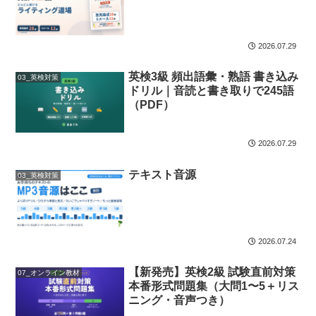
2026.07.29
英検3級 頻出語彙・熟語 書き込み
03_英検対策
ドリル｜音読と書き取りで245語
（PDF）
2026.07.29
テキスト音源
03_英検対策
2026.07.24
【新発売】英検2級 試験直前対策
07_オンライン教材
本番形式問題集（大問1〜5＋リス
ニング・音声つき）