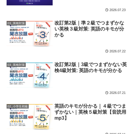
2026.07.23
改訂第2版｜準２級でつまずかな
03_英検対策
い英検３級対策: 英語のキモが分
かる
2026.07.22
改訂第2版｜3級でつまずかない英
03_英検対策
検4級対策: 英語のキモが分かる
2026.07.21
英語のキモが分かる｜４級でつま
02_小学生初級
ずかない｜英検５級対策【音読用
mp3】