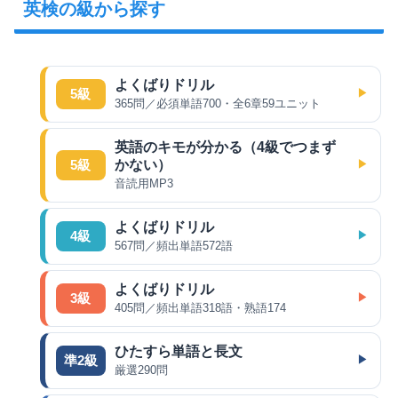
英検の級から探す
よくばりドリル
5級
365問／必須単語700・全6章59ユニット
英語のキモが分かる（4級でつまず
かない）
5級
音読用MP3
よくばりドリル
4級
567問／頻出単語572語
よくばりドリル
3級
405問／頻出単語318語・熟語174
ひたすら単語と長文
準2級
厳選290問