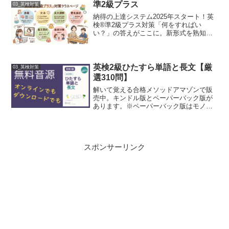
のゲームを活用して、楽しみながら次の
準2級プラス
03_英検対策
試験に備えましょう！楽...
納得の上達システム2025年スタート！英
検®準2級プラス対策「何をすればい
い？」の答えがここに。新形式を熟知し
た専門校の最短合格プログラム準2級から
2級への大きな壁を乗り越えるために新設
された「準2級プラス」。askでは、どこ
よりも早く最新...
英検2級ひたすら単語と長文【厳
03_英検対策
選310問】
解いて覚える合格メソッドアマゾンで販
売中。キンドル版とペーパーバック版が
あります。※ペーパーバック版はモノク
ロですひたすら単語と長文 310 問――A4
大判で書き込みながら鍛える、英検 2 級
ドリル（全文 MP3 音源付き）「解いて・
聞い...
スポンサーリンク