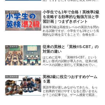
――A4 大判で書き込みながら鍛える、英
検準 2 級ドリル（全文 MP3 音源付き）
「解いて・聞いて・また解いて・また聞
小学生でも1年で合格！英検準2級
03_英検対策
いて。」...
を攻略する効率的な勉強方法と学
習計画｜つまずきポイント
英検準2級は高校生レベルの英語力を問わ
れる試験ですが、小学生でも1年という長
期的な計画を立てることで、合格を目指
すことが十分に可能です。この記事で
は、小学生が無理なく1年で英検準2級に
合格するための効率的な勉強方法や、よ
従来の英検と「英検®S-CBT」の
03_英検対策
くあるつまずきポイン...
対策の違い
はじめに近年、「英検®S-CBT」という
新しい形式の試験が導入され、従来の紙
ベースの試験と並行して実施されていま
す。本記事では、従来の英検と「英検
®S-CBT」の違い、およびそれぞれの対
策方法について詳しく解説します。
英検2級に役立つおすすめゲーム
03_英検対策
(adsbygoog...
５選
英語学習が楽しみながらできたら、もっ
と効果的で続けやすくなると思いません
か？この記事では、ゲーム感覚で英語力
をアップさせることができるおすすめの
ゲームやアプリを5つ紹介します。これら