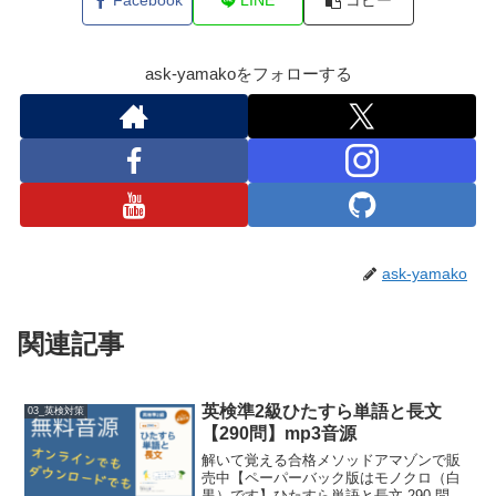
Facebook
LINE
コピー
ask-yamakoをフォローする
ask-yamako
関連記事
英検準2級ひたすら単語と長文
03_英検対策
【290問】mp3音源
解いて覚える合格メソッドアマゾンで販
売中【ペーパーバック版はモノクロ（白
黒）です】ひたすら単語と長文 290 問