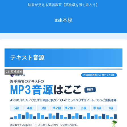
結果が見える英語教室【英検級を勝ち取ろう】
ask本校
テキスト音源
03_英検対策