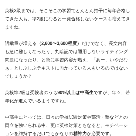
英検3級までは、そこそこの学習でとんとん拍子に毎年合格し
てきた人も、準2級になると一発合格しないケースも増えてき
ますね。
語彙量が増える
（2,600〜3,600程度）
だけでなく、長文内容
も急に難しくなったり、丸暗記では通用しないライティング
問題になったり、と急に学習内容が増え、「あー、いやだな
ぁ」としぶしぶテキストに向かっている人もいるのではない
でしょうか？
英検準2級は受験者のうち
90%以上は中高生
ですが、年々、若
年化が進んでいるようですね。
中高生にとっては、日々の学校試験対策や部活・塾などとの
両立を強いられる中、更に英検対策ともなると、モチベーシ
ョンを維持するだけでもかなりの
精神力
が必要です。