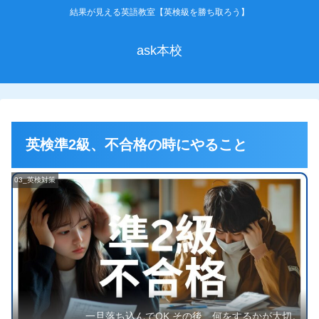
結果が見える英語教室【英検級を勝ち取ろう】
ask本校
英検準2級、不合格の時にやること
03_英検対策
一旦落ち込んでOK.その後、何をするかが大切。