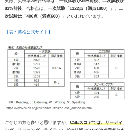
実際、英検準2級合格率は、
一次試験が35%前後、二次試験が
83%前後
、合格点は、
一次試験「1322点（満点1800）」、二
次試験は「406点（満点600）」
といわれています。
【表：英検公式サイト】
https://www.eiken.or.jp/eiken/result/eiken-cse_admission.html
ご存じの方も多いと思いますが、
CSEスコアでは、リーディ