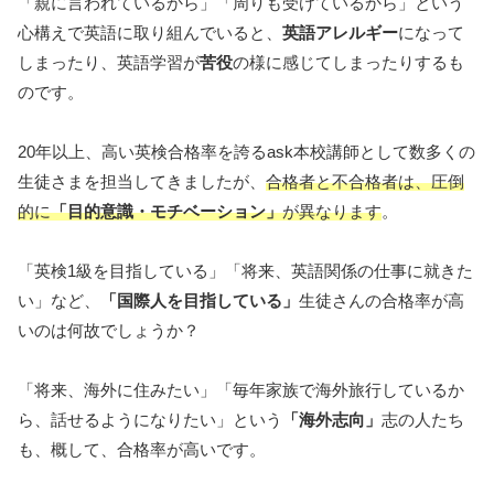
「親に言われているから」「周りも受けているから」という
心構えで英語に取り組んでいると、
英語アレルギー
になって
しまったり、英語学習が
苦役
の様に感じてしまったりするも
のです。
20年以上、高い英検合格率を誇るask本校講師として数多くの
生徒さまを担当してきましたが、
合格者と不合格者は、圧倒
的に
「目的意識・モチベーション」
が異なります
。
「英検1級を目指している」「将来、英語関係の仕事に就きた
い」など、
「国際人を目指している」
生徒さんの合格率が高
いのは何故でしょうか？
「将来、海外に住みたい」「毎年家族で海外旅行しているか
ら、話せるようになりたい」という
「海外志向」
志の人たち
も、概して、合格率が高いです。