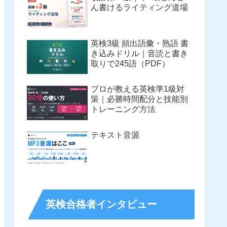
ん書けるライティング道場
英検3級 頻出語彙・熟語 書
き込みドリル｜音読と書き
取りで245語（PDF）
プロが教える英検準1級対
策｜必勝時間配分と技能別
トレーニング方法
テキスト音源
英検合格者インタビュー