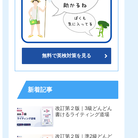
無料で英検対策を見る
新着記事
改訂第２版｜3級どんどん
書けるライティング道場
改訂第２版｜準2級どんど