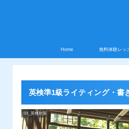
Home
無料体験レッ
英検準1級ライティング・書
03_英検対策