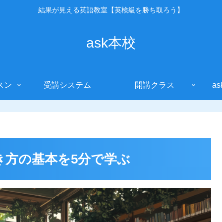
結果が見える英語教室【英検級を勝ち取ろう】
ask本校
スン
受講システム
開講クラス
a
き方の基本を5分で学ぶ