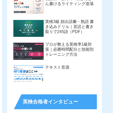
ん書けるライティング道場
英検3級 頻出語彙・熟語 書
き込みドリル｜音読と書き
取りで245語（PDF）
プロが教える英検準1級対
策｜必勝時間配分と技能別
トレーニング方法
テキスト音源
英検合格者インタビュー