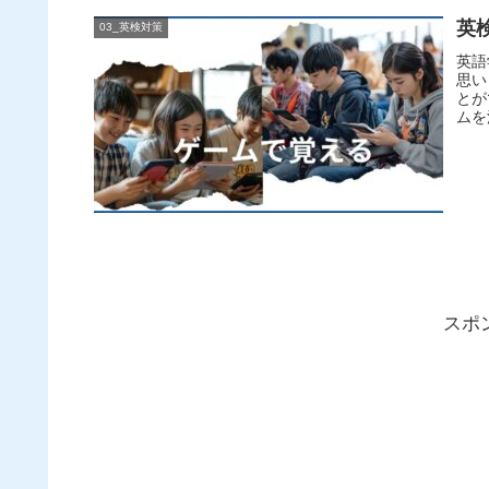
英
03_英検対策
英語
思い
とが
ムを
スポ