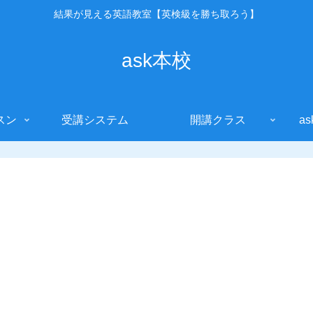
結果が見える英語教室【英検級を勝ち取ろう】
ask本校
スン
受講システム
開講クラス
a