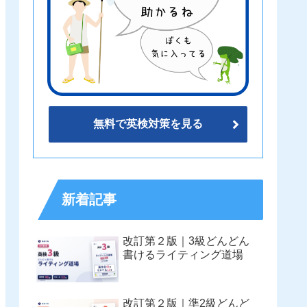
無料で英検対策を見る
新着記事
改訂第２版｜3級どんどん
書けるライティング道場
改訂第２版｜準2級どんど