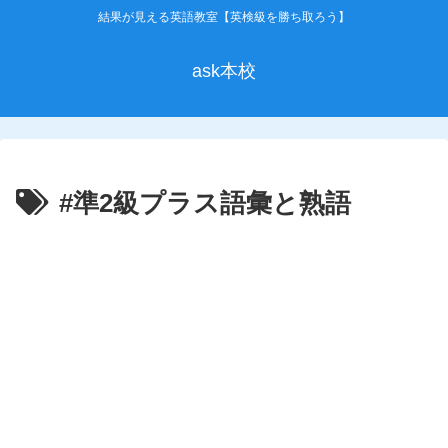
結果が見える英語教室【英検級を勝ち取ろう】
ask本校
#準2級プラス語彙と熟語