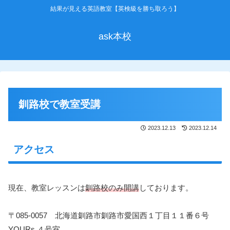
結果が見える英語教室【英検級を勝ち取ろう】
ask本校
釧路校で教室受講
2023.12.13
2023.12.14
アクセス
現在、教室レッスンは
釧路校のみ開講
しております。
〒085-0057 北海道釧路市釧路市愛国西１丁目１１番６号
YOURs ４号室