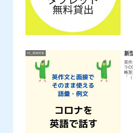
新
03_英検対策
英作
ラCO
略形
「（.