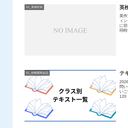
英
03_英検対策
英作
ィン
に切
同時
テ
01_幼稚園英会話
20
問い
いご
12