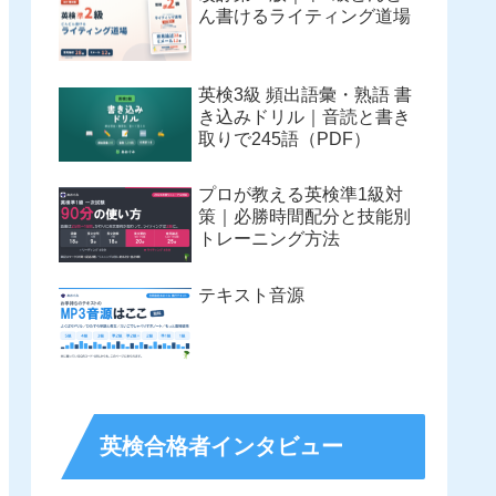
ん書けるライティング道場
英検3級 頻出語彙・熟語 書
き込みドリル｜音読と書き
取りで245語（PDF）
プロが教える英検準1級対
策｜必勝時間配分と技能別
トレーニング方法
テキスト音源
英検合格者インタビュー