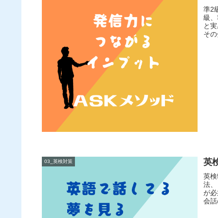
準2
級、
と実
その
英
03_英検対策
英検
法、
が必
会話