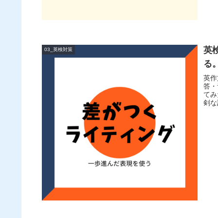
英
03_英検対策
る
英作
答・
てみ
剣な