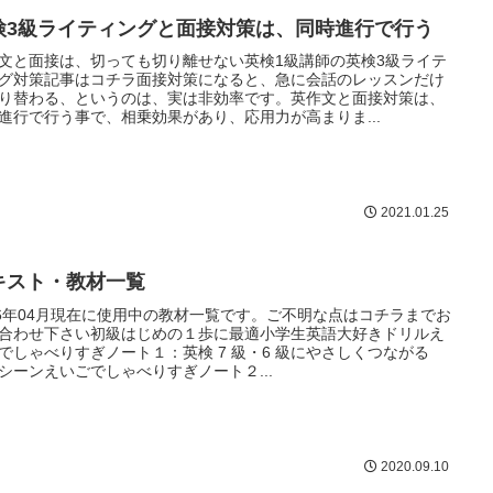
検3級ライティングと面接対策は、同時進行で行う
文と面接は、切っても切り離せない英検1級講師の英検3級ライテ
グ対策記事はコチラ面接対策になると、急に会話のレッスンだけ
り替わる、というのは、実は非効率です。英作文と面接対策は、
進行で行う事で、相乗効果があり、応用力が高まりま...
2021.01.25
キスト・教材一覧
26年04月現在に使用中の教材一覧です。ご不明な点はコチラまでお
合わせ下さい初級はじめの１歩に最適小学生英語大好きドリルえ
でしゃべりすぎノート１：英検 7 級・6 級にやさしくつながる
0 シーンえいごでしゃべりすぎノート２...
2020.09.10