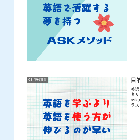
目
03_英検対策
英語
者サ
as
ラス