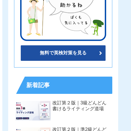
無料で英検対策を見る
新着記事
改訂第２版｜3級どんどん
書けるライティング道場
改訂第２版｜準2級どんど