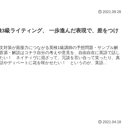
2021.09.28
検3級ライティング、 一歩進んだ表現で、差をつけ
。
文対策が面接力につながる英検1級講師の予想問題・サンプル解
音源・解説はコチラ自分の考えや意見を、自由自在に英語で話し
たい！ ネイティヴに混ざって、冗談を言い合って笑ったり、真
話やディベートに花を咲かせたい！ というのが、英語...
2021.04.18