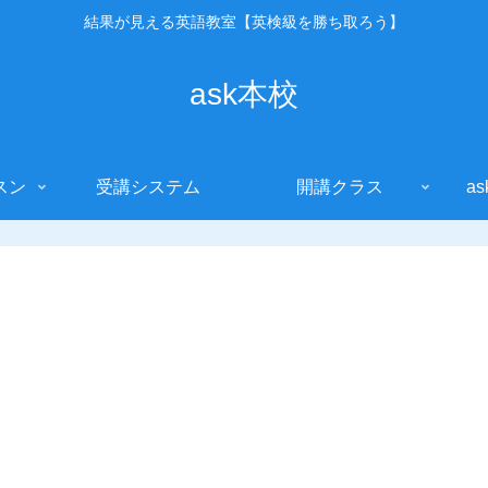
結果が見える英語教室【英検級を勝ち取ろう】
ask本校
スン
受講システム
開講クラス
a