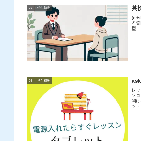
英
02_小学生初級
(ads
る質問
型...
a
02_小学生初級
レッ
ソコ
開け
ット