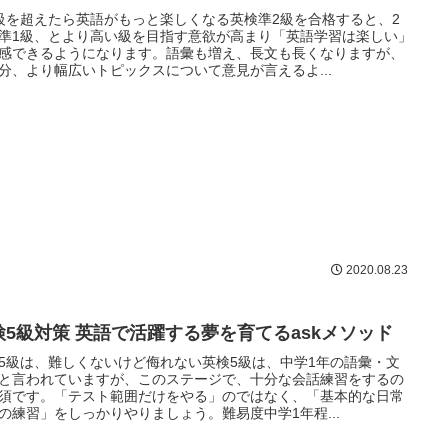
級を超えたら英語がもっと楽しくなる英検準2級を合格すると、2
準1級、とより高い級を目指す意欲が高まり「英語学習は楽しい」
感できるようになります。語彙も増え、長文も長くなりますが、
分、より幅広いトピックスについて意見が言えるよ...
2020.08.23
検5級対策 英語で活躍する夢を育てるaskメソッド
5級は、難しくないけど侮れない英検5級は、中学1年の語彙・文
と言われていますが、このステージで、十分な会話練習をするの
須です。「テスト範囲だけをやる」のではなく、「基本的な日常
の練習」をしっかりやりましょう。難易度中学1年程...