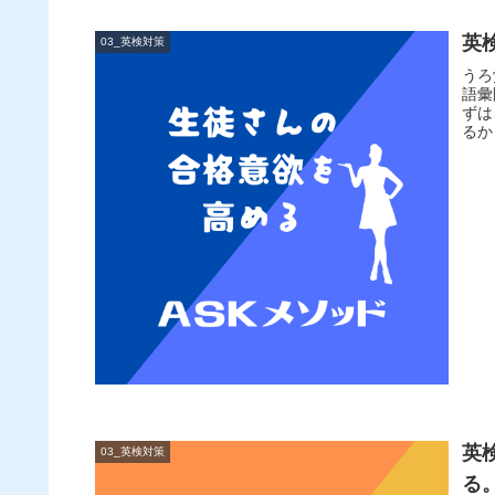
英
03_英検対策
うろ
語彙
ずは
るか
英
03_英検対策
る