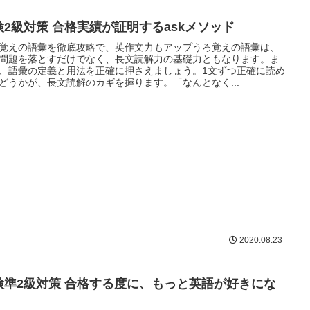
検2級対策 合格実績が証明するaskメソッド
覚えの語彙を徹底攻略で、英作文力もアップうろ覚えの語彙は、
問題を落とすだけでなく、長文読解力の基礎力ともなります。ま
、語彙の定義と用法を正確に押さえましょう。1文ずつ正確に読め
どうかが、長文読解のカギを握ります。「なんとなく...
2020.08.23
検準2級対策 合格する度に、もっと英語が好きにな
。